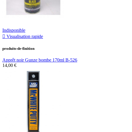
Indisponible

Visualisation rapide
produits-de-finition
Apprêt noir Gunze bombe 170ml B-526
14,00 €