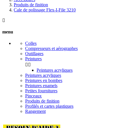
Produits de finition
Cale de polissage Flex-I-File 3210

menu
Colles
Compresseurs et aérographes
Outillages
Peintures


Peintures acryliques
Peintures acryliques
Peintures en bombes
Peintures enamels
Petites fournitures
Pinceaux
Produits de finition
Profilés et cartes plastiques
Rangement