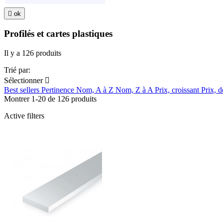

ok
Profilés et cartes plastiques
Il y a 126 produits
Trié par:
Sélectionner

Best sellers
Pertinence
Nom, A à Z
Nom, Z à A
Prix, croissant
Prix, d
Montrer 1-20 de 126 produits
Active filters