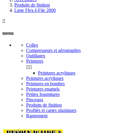
Produits de finition
Lime Flex-I-File 2800

menu
Colles
Compresseurs et aérographes
Outillages
Peintures


Peintures acryliques
Peintures acryliques
Peintures en bombes
Peintures enamels
Petites fournitures
Pinceaux
Produits de finition
Profilés et cartes plastiques
Rangement