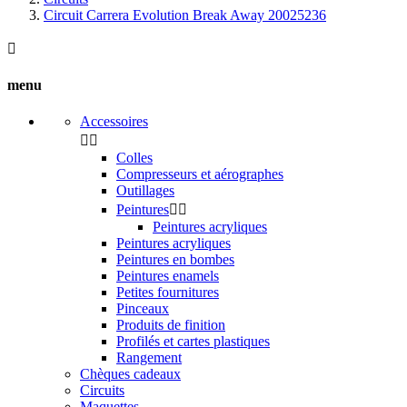
Circuit Carrera Evolution Break Away 20025236

menu
Accessoires


Colles
Compresseurs et aérographes
Outillages
Peintures


Peintures acryliques
Peintures acryliques
Peintures en bombes
Peintures enamels
Petites fournitures
Pinceaux
Produits de finition
Profilés et cartes plastiques
Rangement
Chèques cadeaux
Circuits
Maquettes