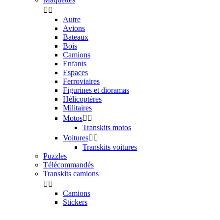


Autre
Avions
Bateaux
Bois
Camions
Enfants
Espaces
Ferroviaires
Figurines et dioramas
Hélicoptères
Militaires
Motos


Transkits motos
Voitures


Transkits voitures
Puzzles
Télécommandés
Transkits camions


Camions
Stickers