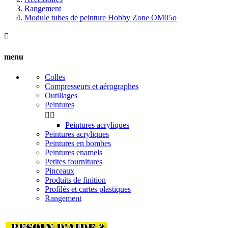
Rangement
Module tubes de peinture Hobby Zone OM05o

menu
Colles
Compresseurs et aérographes
Outillages
Peintures


Peintures acryliques
Peintures acryliques
Peintures en bombes
Peintures enamels
Petites fournitures
Pinceaux
Produits de finition
Profilés et cartes plastiques
Rangement