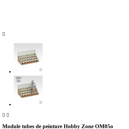



Module tubes de peinture Hobby Zone OM05o