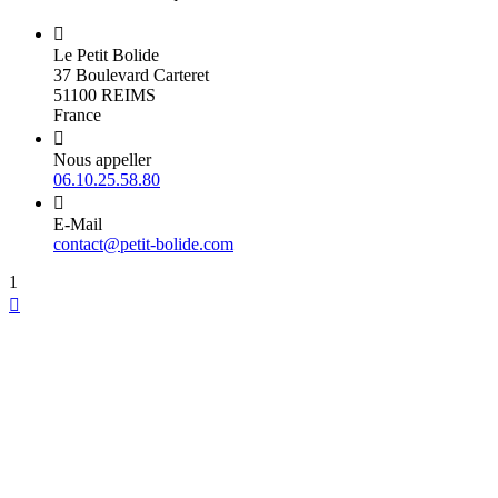

Le Petit Bolide
37 Boulevard Carteret
51100 REIMS
France

Nous appeller
06.10.25.58.80

E-Mail
contact@petit-bolide.com
1
