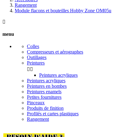
Rangement
Module flacons et bouteilles Hobby Zone OM05u

menu
Colles
Compresseurs et aérographes
Outillages
Peintures


Peintures acryliques
Peintures acryliques
Peintures en bombes
Peintures enamels
Petites fournitures
Pinceaux
Produits de finition
Profilés et cartes plastiques
Rangement