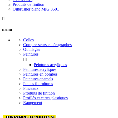
Produits de finition
Oilbrusher blanc MIG 3501

menu
Colles
Compresseurs et aérographes
Outillages
Peintures


Peintures acryliques
Peintures acryliques
Peintures en bombes
Peintures enamels
Petites fournitures
Pinceaux
Produits de finition
Profilés et cartes plastiques
Rangement