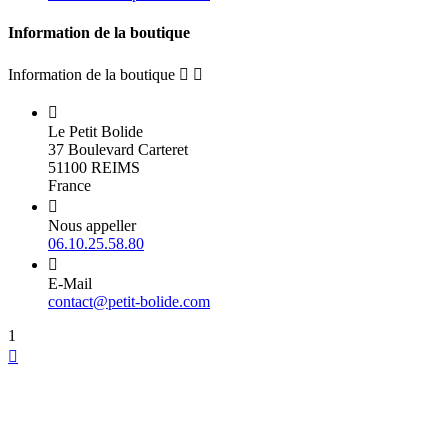
Information de la boutique
Information de la boutique



Le Petit Bolide
37 Boulevard Carteret
51100 REIMS
France

Nous appeller
06.10.25.58.80

E-Mail
contact@petit-bolide.com
1
