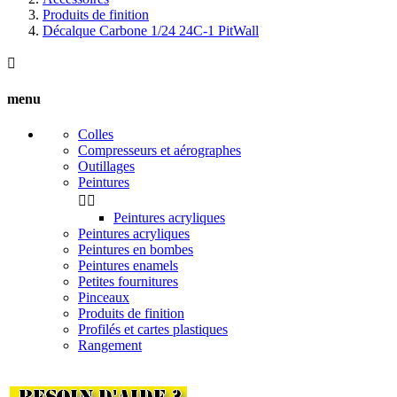
Produits de finition
Décalque Carbone 1/24 24C-1 PitWall

menu
Colles
Compresseurs et aérographes
Outillages
Peintures


Peintures acryliques
Peintures acryliques
Peintures en bombes
Peintures enamels
Petites fournitures
Pinceaux
Produits de finition
Profilés et cartes plastiques
Rangement