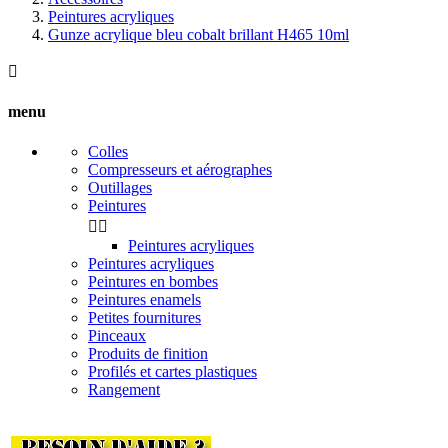
Peintures acryliques
Gunze acrylique bleu cobalt brillant H465 10ml

menu
Colles
Compresseurs et aérographes
Outillages
Peintures


Peintures acryliques
Peintures acryliques
Peintures en bombes
Peintures enamels
Petites fournitures
Pinceaux
Produits de finition
Profilés et cartes plastiques
Rangement