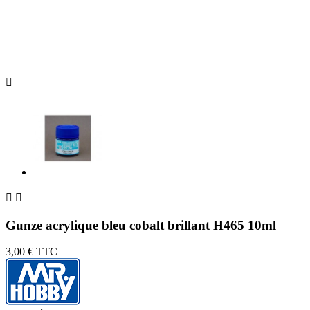



Gunze acrylique bleu cobalt brillant H465 10ml
3,00 €
TTC