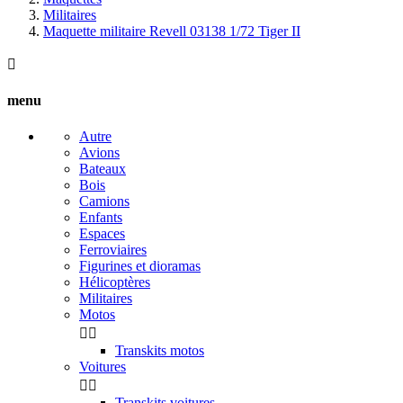
Militaires
Maquette militaire Revell 03138 1/72 Tiger II

menu
Autre
Avions
Bateaux
Bois
Camions
Enfants
Espaces
Ferroviaires
Figurines et dioramas
Hélicoptères
Militaires
Motos


Transkits motos
Voitures


Transkits voitures