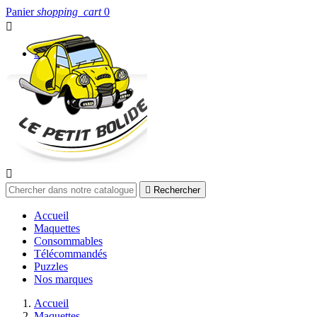
Panier
shopping_cart
0


Connexion


Rechercher
Accueil
Maquettes
Consommables
Télécommandés
Puzzles
Nos marques
Accueil
Maquettes