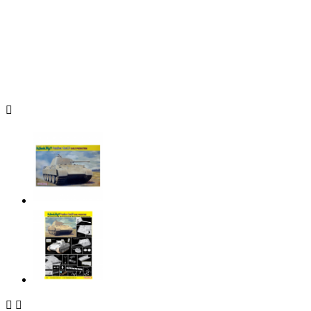


