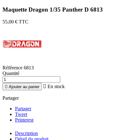
Maquette Dragon 1/35 Panther D 6813
55,00 €
TTC
Référence
6813
Quantité

En stock

Ajouter au panier
Partager
Partager
Tweet
Printerest
Description
Détail du produit