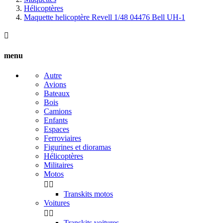
Hélicoptères
Maquette helicoptère Revell 1/48 04476 Bell UH-1

menu
Autre
Avions
Bateaux
Bois
Camions
Enfants
Espaces
Ferroviaires
Figurines et dioramas
Hélicoptères
Militaires
Motos


Transkits motos
Voitures


Transkits voitures