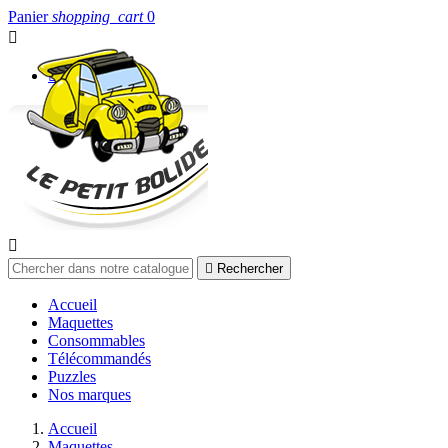
Panier
shopping_cart
0


Connexion


Rechercher
Accueil
Maquettes
Consommables
Télécommandés
Puzzles
Nos marques
Accueil
Maquettes