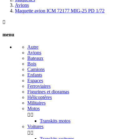
Avions
Maquette avion ICM 72177 MIG-25 PD 1/72

menu
Autre
Avions
Bateaux
Bois
Camions
Enfants
Espaces
Ferroviaires
Figurines et dioramas
Hélicoptères
Militaires
Motos


Transkits motos
Voitures


Transkits voitures