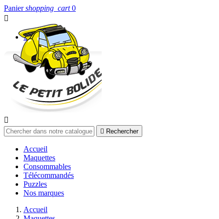
Panier
shopping_cart
0


Connexion


Rechercher
Accueil
Maquettes
Consommables
Télécommandés
Puzzles
Nos marques
Accueil
Maquettes