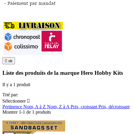

ok
Liste des produits de la marque Hero Hobby Kits
Il y a 1 produit
Trié par:
Sélectionner

Pertinence
Nom, A à Z
Nom, Z à A
Prix, croissant
Prix, décroissant
Montrer 1-1 de 1 produits